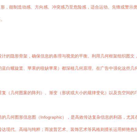
角形，能制造动感、方向感、冲突感乃至危险感，适合运动、先锋或警示
事。
设计的隐形骨架，确保信息的条理与视觉的平衡。利用几何框架组织图文
的蓝白螺旋桨、苹果的咬缺苹果）都深植几何原理。在广告中强化这些几
重复（几何图案的阵列）、渐变（形状或大小的规律变化）以及负空间的
几何图形信息图（Infographic），是高效传达复杂信息的利器，
传达现代、高端与纯粹；而波普艺术、装饰艺术等风格则擅长运用鲜艳色